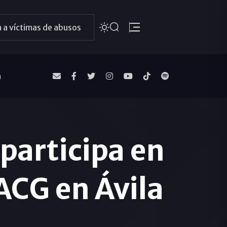
 a víctimas de abusos
a
participa en
 ACG en Ávila