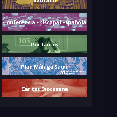
Conferencia Episcopal Española
Por tantos
Plan Málaga Sacra
Cáritas Diocesana