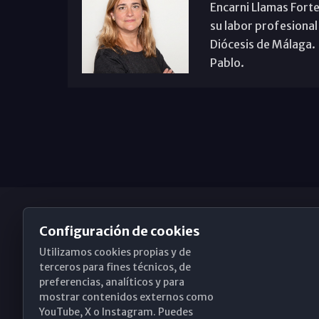
Encarni Llamas Forte
su labor profesional
Diócesis de Málaga. B
Pablo.
Configuración de cookies
Utilizamos cookies propias y de
Obispado de Málaga
terceros para fines técnicos, de
preferencias, analíticos y para
mostrar contenidos externos como
YouTube, X o Instagram. Puedes
Santa María, 18-20. 29015 Málaga