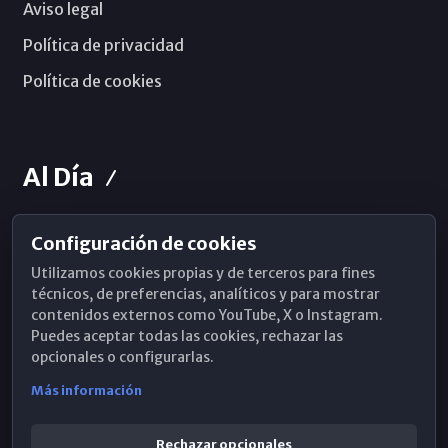
Aviso legal
Política de privacidad
Política de cookies
Al Día
Configuración de cookies
Horarios de Misa
Utilizamos cookies propias y de terceros para fines
Hemeroteca
técnicos, de preferencias, analíticos y para mostrar
contenidos externos como YouTube, X o Instagram.
WhatsApp
Puedes aceptar todas las cookies, rechazar las
opcionales o configurarlas.
Más información
Rechazar opcionales