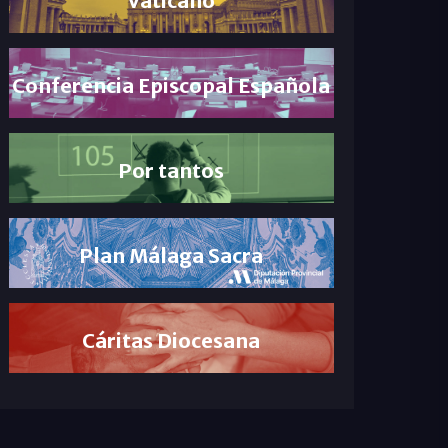
Conferencia Episcopal Española
Por tantos
Plan Málaga Sacra
Cáritas Diocesana