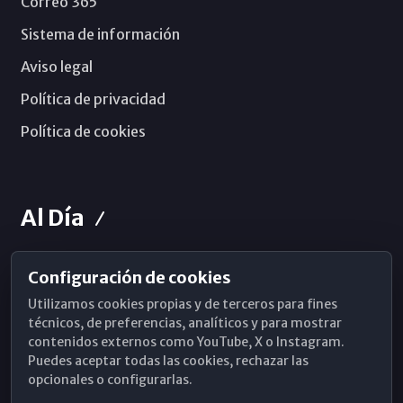
Correo 365
Sistema de información
Aviso legal
Política de privacidad
Política de cookies
Al Día
Configuración de cookies
Horarios de Misa
Utilizamos cookies propias y de terceros para fines
Hemeroteca
técnicos, de preferencias, analíticos y para mostrar
contenidos externos como YouTube, X o Instagram.
WhatsApp
Puedes aceptar todas las cookies, rechazar las
opcionales o configurarlas.