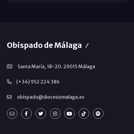
Obispado de Málaga
Santa María, 18-20. 29015 Málaga
(+34) 952 224 386
obispado@diocesismalaga.es