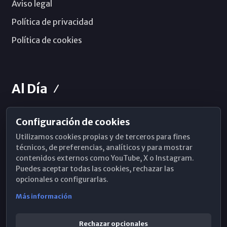
Aviso legal
Política de privacidad
Política de cookies
Al Día
Configuración de cookies
Horarios de Misa
Utilizamos cookies propias y de terceros para fines
Hemeroteca
técnicos, de preferencias, analíticos y para mostrar
contenidos externos como YouTube, X o Instagram.
WhatsApp
Puedes aceptar todas las cookies, rechazar las
opcionales o configurarlas.
Más información
Rechazar opcionales