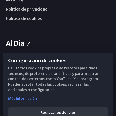
Política de privacidad
Política de cookies
Al Día
Configuración de cookies
Horarios de Misa
Utilizamos cookies propias y de terceros para fines
Hemeroteca
técnicos, de preferencias, analíticos y para mostrar
contenidos externos como YouTube, X o Instagram.
WhatsApp
Puedes aceptar todas las cookies, rechazar las
opcionales o configurarlas.
Más información
Rechazar opcionales