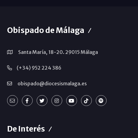
Obispado de Málaga
Santa María, 18-20. 29015 Málaga
(+34) 952 224 386
obispado@diocesismalaga.es
De Interés