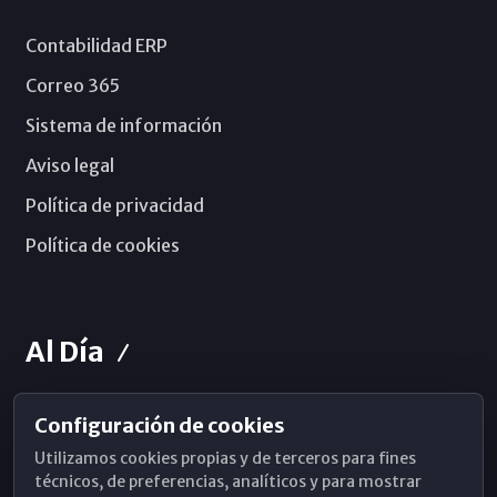
Contabilidad ERP
Correo 365
Sistema de información
Aviso legal
Política de privacidad
Política de cookies
Al Día
Configuración de cookies
Horarios de Misa
Utilizamos cookies propias y de terceros para fines
Hemeroteca
técnicos, de preferencias, analíticos y para mostrar