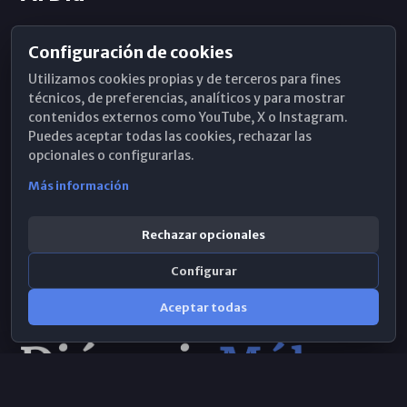
Configuración de cookies
Horarios de Misa
Utilizamos cookies propias y de terceros para fines
Hemeroteca
técnicos, de preferencias, analíticos y para mostrar
contenidos externos como YouTube, X o Instagram.
WhatsApp
Puedes aceptar todas las cookies, rechazar las
opcionales o configurarlas.
Más información
Rechazar opcionales
Configurar
Aceptar todas
Consulta IA
×