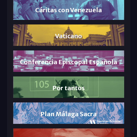
Cáritas con Venezuela
Vaticano
Conferencia Episcopal Española
Por tantos
Plan Málaga Sacra