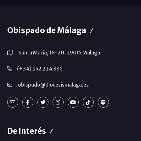
Obispado de Málaga
Santa María, 18-20. 29015 Málaga
(+34) 952 224 386
obispado@diocesismalaga.es
De Interés