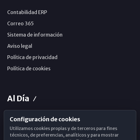
Contabilidad ERP
Correo 365
Sistema de información
Aviso legal
Política de privacidad
Política de cookies
Al Día
Configuración de cookies
Horarios de Misa
Utilizamos cookies propias y de terceros para fines
Hemeroteca
técnicos, de preferencias, analíticos y para mostrar