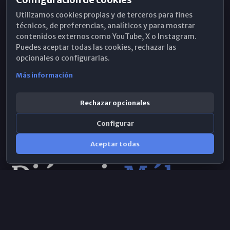
Horarios de Misa
Utilizamos cookies propias y de terceros para fines
Hemeroteca
técnicos, de preferencias, analíticos y para mostrar
contenidos externos como YouTube, X o Instagram.
WhatsApp
Puedes aceptar todas las cookies, rechazar las
opcionales o configurarlas.
Más información
Rechazar opcionales
Configurar
Aceptar todas
Consulta IA
×
© 2026 Obispado de Málaga
Selecciona el área y realiza tu consulta