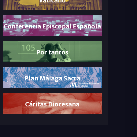
Conferencia Episcopal Española
Por tantos
Plan Málaga Sacra
Cáritas Diocesana