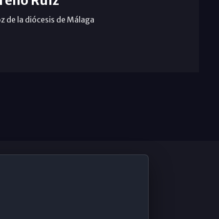
reno Ruiz
z de la diócesis de Málaga
De Interés