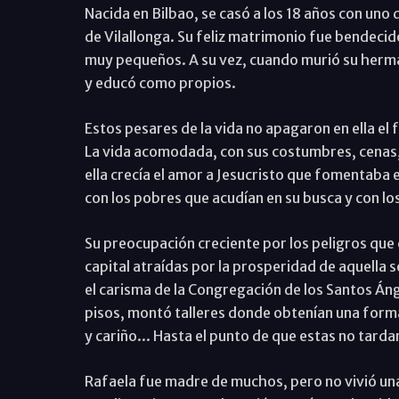
Nacida en Bilbao, se casó a los 18 años con uno 
de Vilallonga. Su feliz matrimonio fue bendecido
muy pequeños. A su vez, cuando murió su herman
y educó como propios.
Estos pesares de la vida no apagaron en ella el
La vida acomodada, con sus costumbres, cenas, r
ella crecía el amor a Jesucristo que fomentaba en 
con los pobres que acudían en su busca y con lo
Su preocupación creciente por los peligros que 
capital atraídas por la prosperidad de aquella s
el carisma de la Congregación de los Santos Áng
pisos, montó talleres donde obtenían una forma
y cariño... Hasta el punto de que estas no tard
Rafaela fue madre de muchos, pero no vivió un