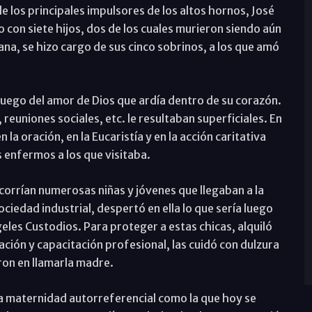
de los principales impulsores de los altos hornos, José
 con siete hijos, dos de los cuales murieron siendo aún
a, se hizo cargo de sus cinco sobrinos, a los que amó
 fuego del amor de Dios que ardía dentro de su corazón.
euniones sociales, etc. le resultaban superficiales. En
la oración, en la Eucaristía y en la acción caritativa
s enfermos a los que visitaba.
corrían numerosas niñas y jóvenes que llegaban a la
ociedad industrial, despertó en ella lo que sería luego
eles Custodios. Para proteger a estas chicas, alquiló
ción y capacitación profesional, las cuidó con dulzura
aron en llamarla madre.
a maternidad autorreferencial como la que hoy se