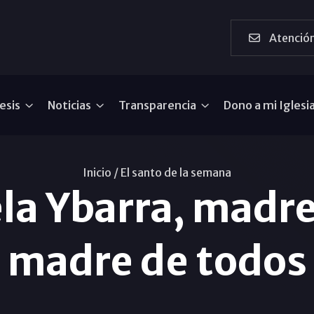
Atención
esis
Noticias
Transparencia
Dono a mi Iglesi
Inicio /
El santo de la semana
la Ybarra, madr
madre de todos