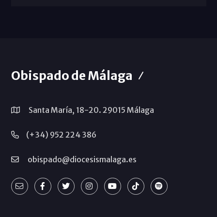
Obispado de Málaga
Santa María, 18-20. 29015 Málaga
(+34) 952 224 386
obispado@diocesismalaga.es