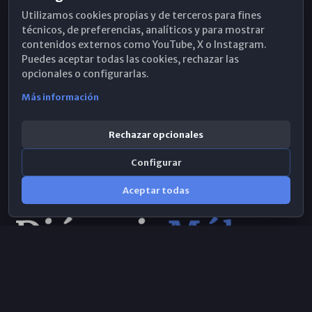
Utilizamos cookies propias y de terceros para fines
Hemeroteca
técnicos, de preferencias, analíticos y para mostrar
contenidos externos como YouTube, X o Instagram.
WhatsApp
Puedes aceptar todas las cookies, rechazar las
opcionales o configurarlas.
Más información
Rechazar opcionales
Configurar
Aceptar todas
Consulta IA
×
Selecciona el área y realiza tu consulta
© 2026 Obispado de Málaga