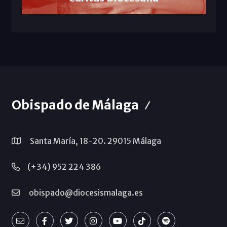
Obispado de Málaga
Santa María, 18-20. 29015 Málaga
(+34) 952 224 386
obispado@diocesismalaga.es