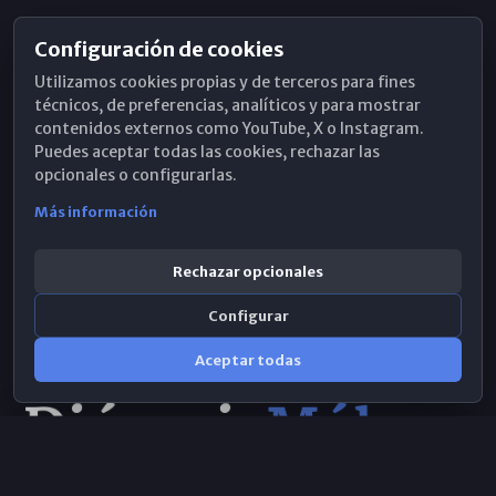
Configuración de cookies
Horarios de Misa
Utilizamos cookies propias y de terceros para fines
Hemeroteca
técnicos, de preferencias, analíticos y para mostrar
contenidos externos como YouTube, X o Instagram.
WhatsApp
Puedes aceptar todas las cookies, rechazar las
opcionales o configurarlas.
Más información
Rechazar opcionales
Configurar
Aceptar todas
Consulta IA
×