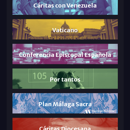
Cáritas con Venezuela
Vaticano
Conferencia Episcopal Española
Por tantos
Plan Málaga Sacra
Cáritas Diocesana