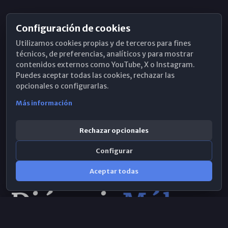
Configuración de cookies
Horarios de Misa
Utilizamos cookies propias y de terceros para fines
Hemeroteca
técnicos, de preferencias, analíticos y para mostrar
contenidos externos como YouTube, X o Instagram.
WhatsApp
Puedes aceptar todas las cookies, rechazar las
opcionales o configurarlas.
Más información
Rechazar opcionales
Configurar
Aceptar todas
Consulta IA
×