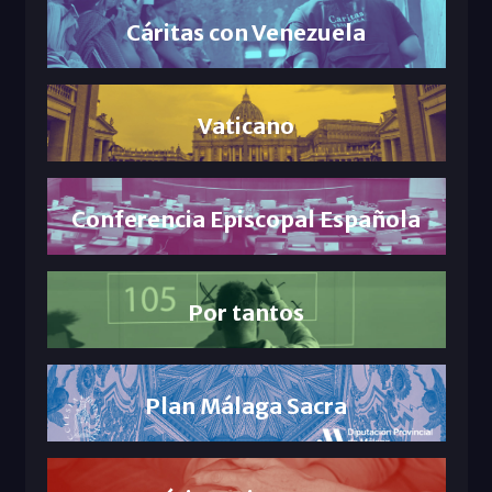
Cáritas con Venezuela
Vaticano
Conferencia Episcopal Española
Por tantos
Plan Málaga Sacra