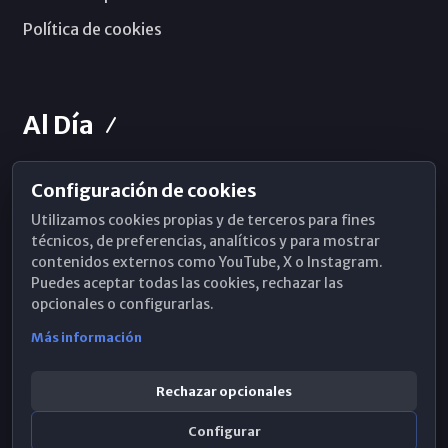
Política de cookies
Al Día
Configuración de cookies
Horarios de Misa
Utilizamos cookies propias y de terceros para fines
Hemeroteca
técnicos, de preferencias, analíticos y para mostrar
contenidos externos como YouTube, X o Instagram.
WhatsApp
Puedes aceptar todas las cookies, rechazar las
opcionales o configurarlas.
Más información
Rechazar opcionales
Configurar