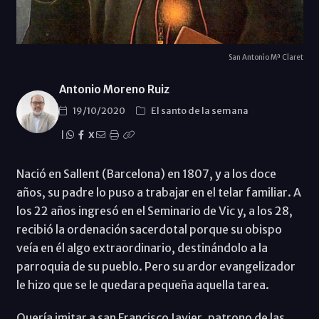
San Antonio Mª Claret
Antonio Moreno Ruiz
19/10/2020
El santo de la semana
|
X
Nació en Sallent (Barcelona) en 1807, y a los doce
años, su padre lo puso a trabajar en el telar familiar. A
los 22 años ingresó en el Seminario de Vic y, a los 28,
recibió la ordenación sacerdotal porque su obispo
veía en él algo extraordinario, destinándolo a la
parroquia de su pueblo. Pero su ardor evangelizador
le hizo que se le quedara pequeña aquella tarea.
Quería imitar a san Francisco Javier, patrono de las