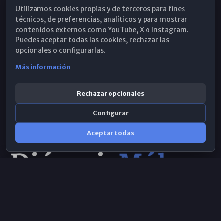
Utilizamos cookies propias y de terceros para fines
Hemeroteca
técnicos, de preferencias, analíticos y para mostrar
contenidos externos como YouTube, X o Instagram.
WhatsApp
Puedes aceptar todas las cookies, rechazar las
opcionales o configurarlas.
Más información
Rechazar opcionales
Configurar
Aceptar todas
Consulta IA
×
© 2026 Obispado de Málaga
Selecciona el área y realiza tu consulta