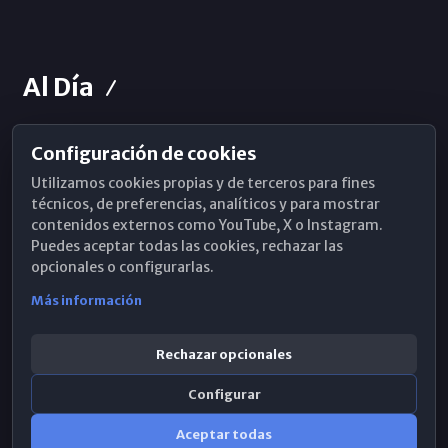
Al Día
Configuración de cookies
Horarios de Misa
Utilizamos cookies propias y de terceros para fines
Hemeroteca
técnicos, de preferencias, analíticos y para mostrar
contenidos externos como YouTube, X o Instagram.
WhatsApp
Puedes aceptar todas las cookies, rechazar las
opcionales o configurarlas.
Más información
Rechazar opcionales
Configurar
Aceptar todas