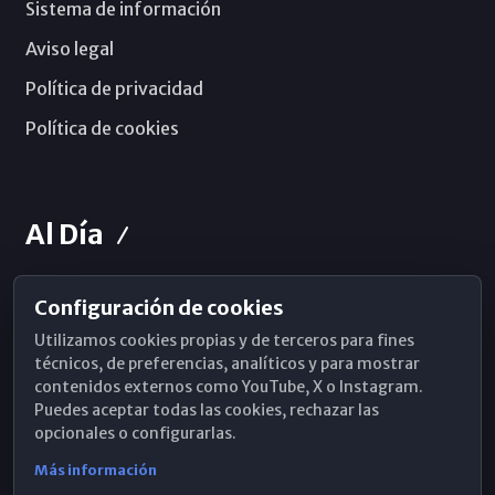
Sistema de información
Aviso legal
Política de privacidad
Política de cookies
Al Día
Configuración de cookies
Horarios de Misa
Utilizamos cookies propias y de terceros para fines
Hemeroteca
técnicos, de preferencias, analíticos y para mostrar
contenidos externos como YouTube, X o Instagram.
WhatsApp
Puedes aceptar todas las cookies, rechazar las
opcionales o configurarlas.
Más información