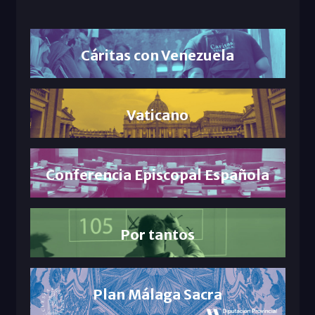
Cáritas con Venezuela
Vaticano
Conferencia Episcopal Española
Por tantos
Plan Málaga Sacra