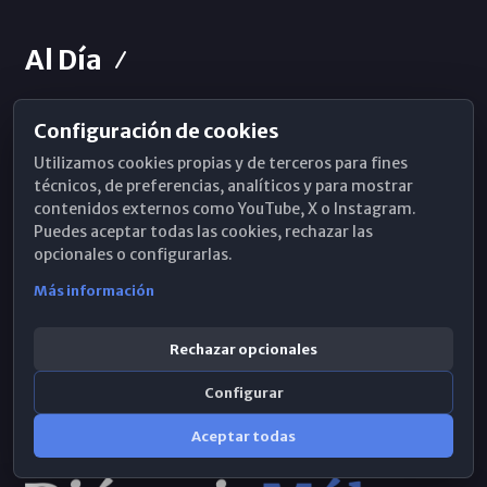
Al Día
Configuración de cookies
Horarios de Misa
Utilizamos cookies propias y de terceros para fines
Hemeroteca
técnicos, de preferencias, analíticos y para mostrar
contenidos externos como YouTube, X o Instagram.
WhatsApp
Puedes aceptar todas las cookies, rechazar las
opcionales o configurarlas.
Más información
Rechazar opcionales
Configurar
Aceptar todas