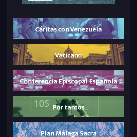
Cáritas con Venezuela
Vaticano
Conferencia Episcopal Española
Por tantos
Plan Málaga Sacra