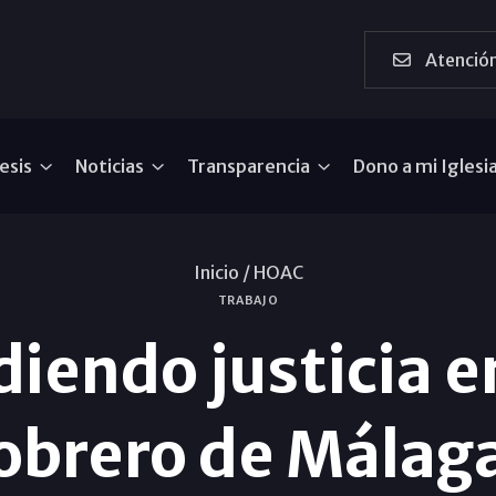
Atención
esis
Noticias
Transparencia
Dono a mi Iglesi
Inicio /
HOAC
TRABAJO
diendo justicia 
obrero de Málag