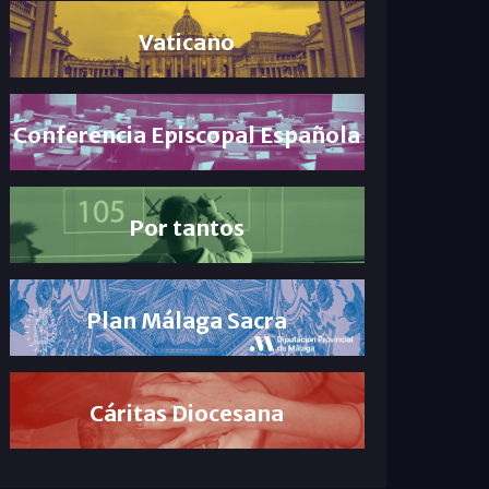
Vaticano
Conferencia Episcopal Española
Por tantos
Plan Málaga Sacra
Cáritas Diocesana