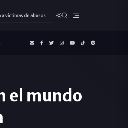
 a víctimas de abusos
a
en el mundo
a