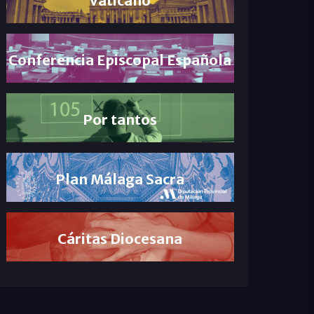
Conferencia Episcopal Española
Por tantos
Plan Málaga Sacra
Cáritas Diocesana