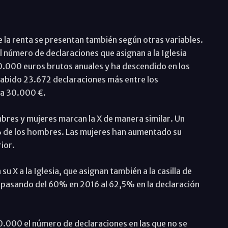
de la renta se presentan también según otras variables.
l número de declaraciones que asignan a la Iglesia
30.000 euros brutos anuales y ha descendido en los
 habido 23.672 declaraciones más entre los
 a 30.000 €.
ombres y mujeres marcan la X de manera similar. Un
% de los hombres. Las mujeres han aumentado su
ior.
u X a la Iglesia, que asignan también a la casilla de
 pasando del 60% en 2016 al 62,5% en la declaración
.000 el número de declaraciones en las que no se