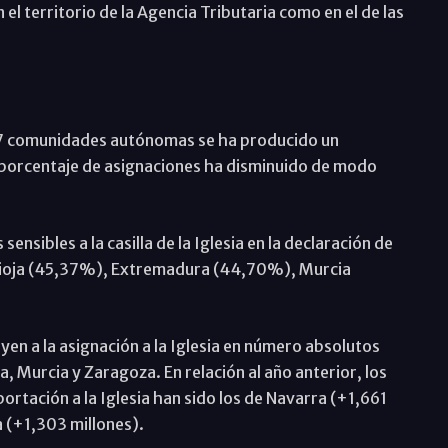
l territorio de la Agencia Tributaria como en el de las
s 17 comunidades autónomas se ha producido un
l porcentaje de asignaciones ha disminuido de modo
sibles a la casilla de la Iglesia en la declaración de
 Rioja (45,37%), Extremadura (44,70%), Murcia
en a la asignación a la Iglesia en número absolutos
a, Murcia y Zaragoza. En relación al año anterior, los
tación a la Iglesia han sido los de Navarra (+1,661
a (+1,303 millones).