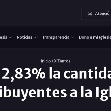
Atención
esis
Noticias
Transparencia
Dono a mi Iglesi
Inicio /
X Tantos
2,83% la cantid
ibuyentes a la Ig