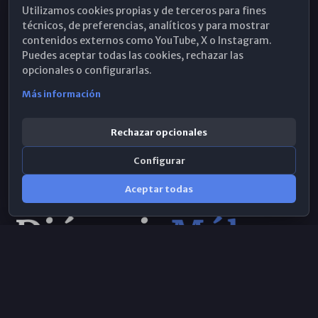
Utilizamos cookies propias y de terceros para fines
Hemeroteca
técnicos, de preferencias, analíticos y para mostrar
contenidos externos como YouTube, X o Instagram.
WhatsApp
Puedes aceptar todas las cookies, rechazar las
opcionales o configurarlas.
Más información
Rechazar opcionales
Configurar
Aceptar todas
Consulta IA
×
Selecciona el área y realiza tu consulta
© 2026 Obispado de Málaga