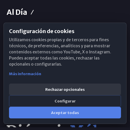
Al Día
Configuración de cookies
Horarios de Misa
Utilizamos cookies propias y de terceros para fines
Hemeroteca
técnicos, de preferencias, analíticos y para mostrar
contenidos externos como YouTube, X o Instagram.
WhatsApp
Puedes aceptar todas las cookies, rechazar las
opcionales o configurarlas.
Más información
Rechazar opcionales
Configurar
Aceptar todas