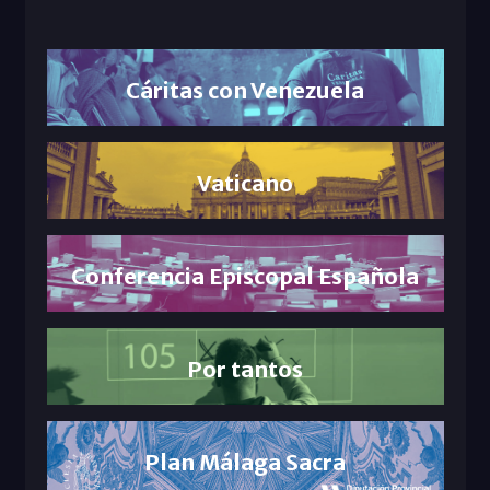
Cáritas con Venezuela
Vaticano
Conferencia Episcopal Española
Por tantos
Plan Málaga Sacra