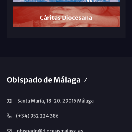
Cáritas Diocesana
Obispado de Málaga
Santa María, 18-20. 29015 Málaga
(+34) 952 224 386
obispado@diocesismalaga.es