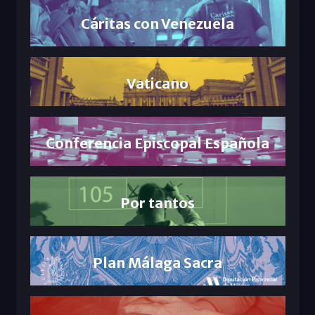
Cáritas con Venezuela
Vaticano
Conferencia Episcopal Española
Por tantos
Plan Málaga Sacra