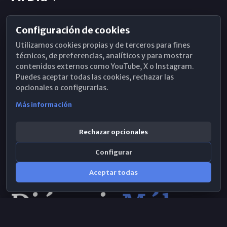
Configuración de cookies
Horarios de Misa
Utilizamos cookies propias y de terceros para fines
Hemeroteca
técnicos, de preferencias, analíticos y para mostrar
contenidos externos como YouTube, X o Instagram.
WhatsApp
Puedes aceptar todas las cookies, rechazar las
opcionales o configurarlas.
Más información
Rechazar opcionales
Configurar
Aceptar todas
Consulta IA
×