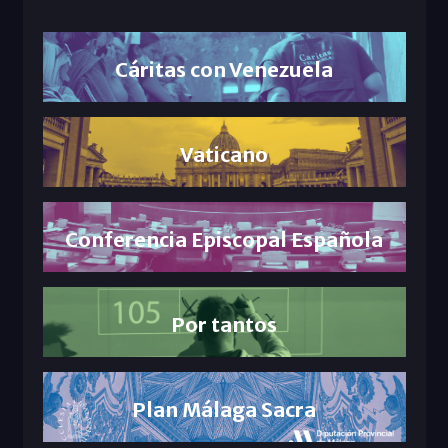
Cáritas con Venezuela
Vaticano
Conferencia Episcopal Española
Por tantos
Plan Málaga Sacra