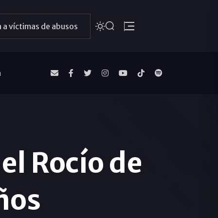
 a víctimas de abusos
a
el Rocío de
ños