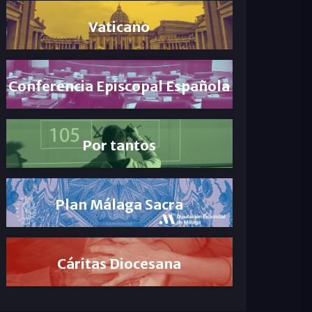
Vaticano
Conferencia Episcopal Española
Por tantos
Plan Málaga Sacra
Cáritas Diocesana