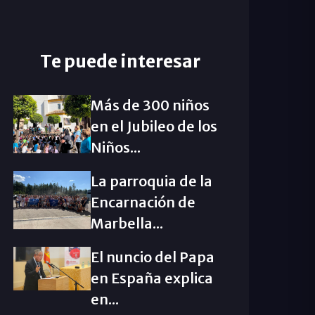
Te puede interesar
Más de 300 niños
en el Jubileo de los
Niños...
La parroquia de la
Encarnación de
Marbella...
El nuncio del Papa
en España explica
en...