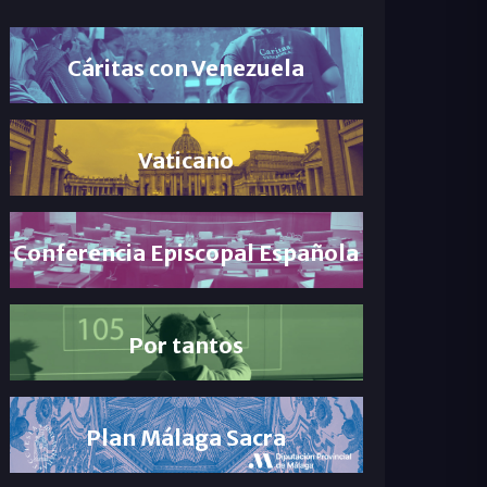
Cáritas con Venezuela
Vaticano
Conferencia Episcopal Española
Por tantos
Plan Málaga Sacra