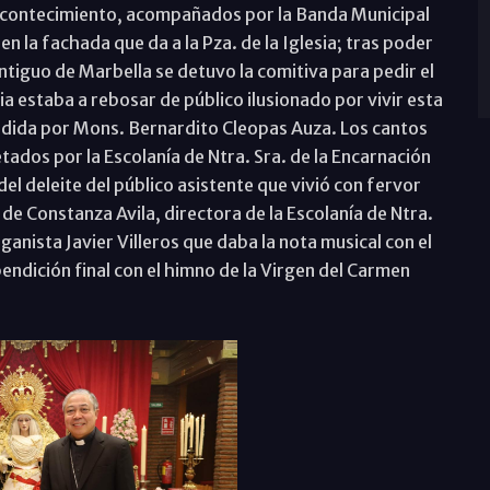
 acontecimiento, acompañados por la Banda Municipal
n la fachada que da a la Pza. de la Iglesia; tras poder
antiguo de Marbella se detuvo la comitiva para pedir el
a estaba a rebosar de público ilusionado por vivir esta
idida por Mons. Bernardito Cleopas Auza. Los cantos
tados por la Escolanía de Ntra. Sra. de la Encarnación
el deleite del público asistente que vivió con fervor
de Constanza Avila, directora de la Escolanía de Ntra.
ganista Javier Villeros que daba la nota musical con el
ndición final con el himno de la Virgen del Carmen