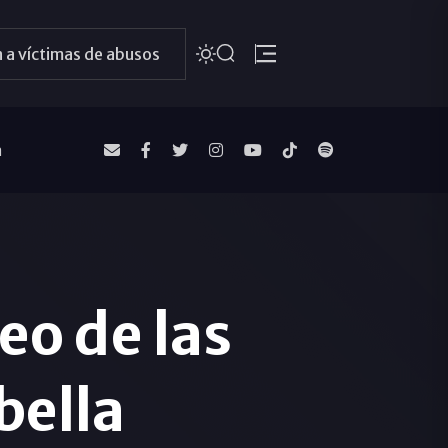
 a víctimas de abusos
a
leo de las
bella