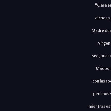
“Clara es
dichosa 
Madre de 
Virgen 
sed, pues
Más por
con las rod
pedimos 
mientras es