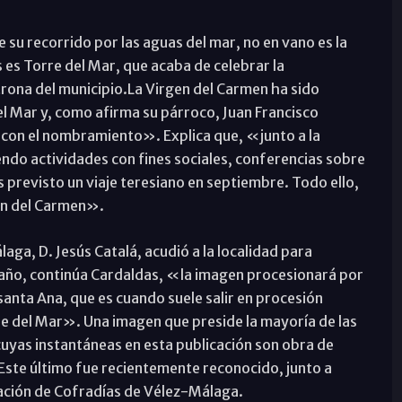
 su recorrido por las aguas del mar, no en vano es la
 es Torre del Mar, que acaba de celebrar la
rona del municipio.La Virgen del Carmen ha sido
 Mar y, como afirma su párroco, Juan Francisco
 con el nombramiento». Explica que, «junto a la
endo actividades con fines sociales, conferencias sobre
s previsto un viaje teresiano en septiembre. Todo ello,
rgen del Carmen».
ga, D. Jesús Catalá, acudió a la localidad para
e año, continúa Cardaldas, «la imagen procesionará por
santa Ana, que es cuando suele salir en procesión
re del Mar». Una imagen que preside la mayoría de las
cuyas instantáneas en esta publicación son obra de
. Este último fue recientemente reconocido, junto a
ión de Cofradías de Vélez-Málaga.