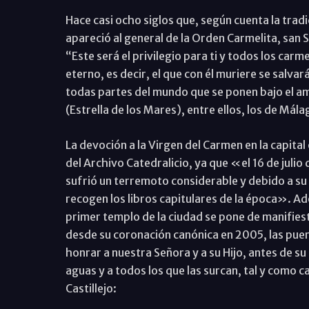
Hace casi ocho siglos que, según cuenta la tradi
apareció al general de la Orden Carmelita, san Si
“Este será el privilegio para ti y todos los carm
eterno, es decir, el que con él muriere se salv
todas partes del mundo que se ponen bajo el amp
(Estrella de los Mares), entre ellos, los de Mála
La devoción a la Virgen del Carmen en la capit
del Archivo Catedralicio, ya que «el 16 de julio
sufrió un terremoto considerable y debido a su 
recogen los libros capitulares de la época». Ad
primer templo de la ciudad se pone de manifie
desde su coronación canónica en 2005, las puer
honrar a nuestra Señora y a su Hijo, antes de su
aguas y a todos los que las surcan, tal y como ca
Castillejo: