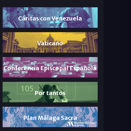
Cáritas con Venezuela
Vaticano
Conferencia Episcopal Española
Por tantos
Plan Málaga Sacra