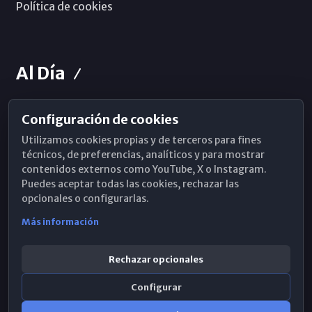
Política de cookies
Al Día
Configuración de cookies
Horarios de Misa
Utilizamos cookies propias y de terceros para fines
Hemeroteca
técnicos, de preferencias, analíticos y para mostrar
contenidos externos como YouTube, X o Instagram.
WhatsApp
Puedes aceptar todas las cookies, rechazar las
opcionales o configurarlas.
Más información
Rechazar opcionales
Configurar