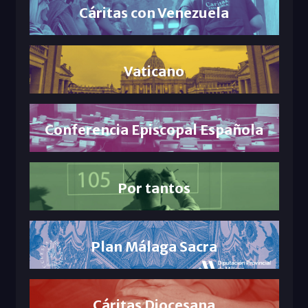
Cáritas con Venezuela
Vaticano
Conferencia Episcopal Española
Por tantos
Plan Málaga Sacra
Cáritas Diocesana