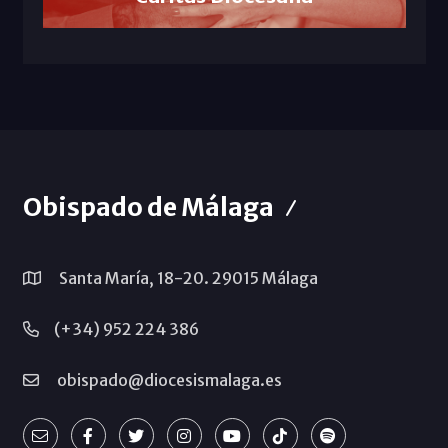
Obispado de Málaga
Santa María, 18-20. 29015 Málaga
(+34) 952 224 386
obispado@diocesismalaga.es