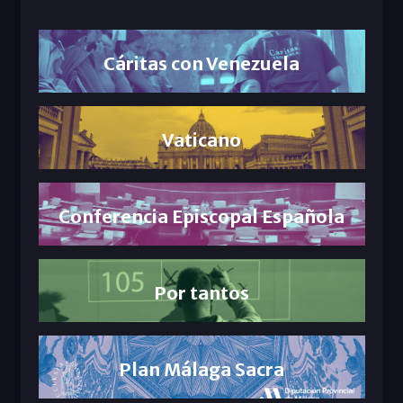
Cáritas con Venezuela
Vaticano
Conferencia Episcopal Española
Por tantos
Plan Málaga Sacra