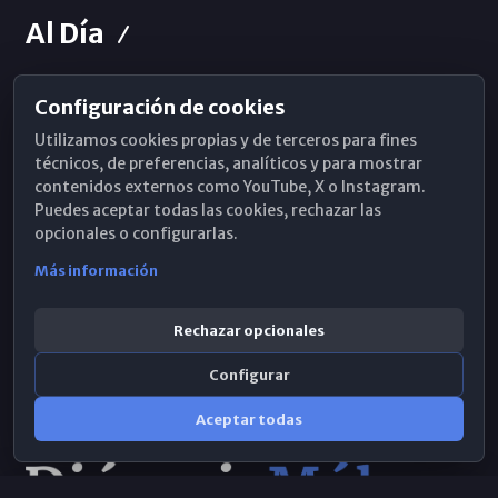
Al Día
Configuración de cookies
Horarios de Misa
Utilizamos cookies propias y de terceros para fines
Hemeroteca
técnicos, de preferencias, analíticos y para mostrar
contenidos externos como YouTube, X o Instagram.
WhatsApp
Puedes aceptar todas las cookies, rechazar las
opcionales o configurarlas.
Más información
Rechazar opcionales
Configurar
Aceptar todas