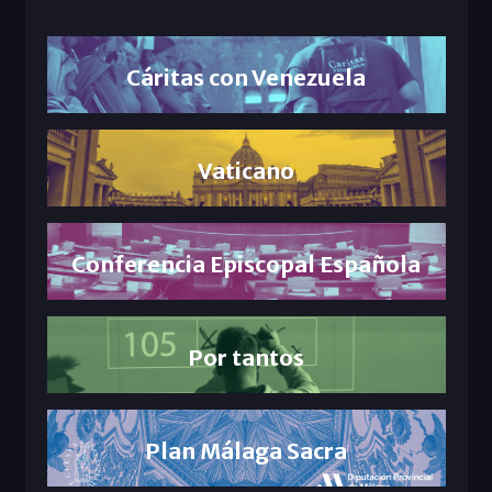
Cáritas con Venezuela
Vaticano
Conferencia Episcopal Española
Por tantos
Plan Málaga Sacra