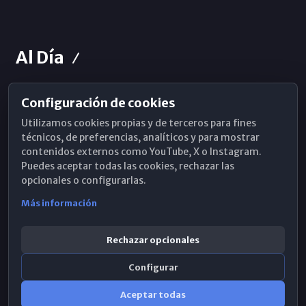
Al Día
Configuración de cookies
Horarios de Misa
Utilizamos cookies propias y de terceros para fines
Hemeroteca
técnicos, de preferencias, analíticos y para mostrar
contenidos externos como YouTube, X o Instagram.
WhatsApp
Puedes aceptar todas las cookies, rechazar las
opcionales o configurarlas.
Más información
Rechazar opcionales
Configurar
Aceptar todas