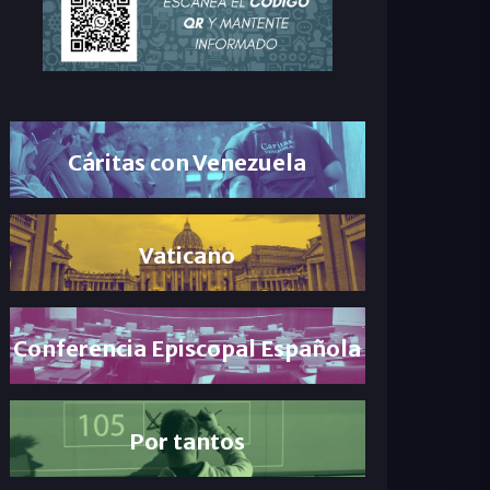
Cáritas con Venezuela
Vaticano
Conferencia Episcopal Española
Por tantos