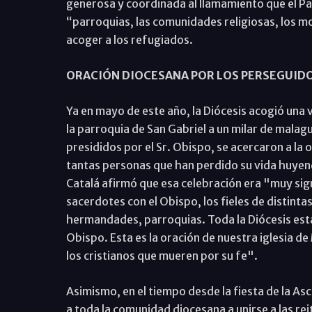
generosa y coordinada al llamamiento que el Pa
“parroquias, las comunidades religiosas, los m
acoger a los refugiados.
ORACIÓN DIOCESANA POR LOS PERSEGUID
Ya en mayo de este año, la Diócesis acogió una 
la parroquia de San Gabriel a un milar de malag
presididos por el Sr. Obispo, se acercaron a la 
tantas personas que han perdido su vida huyendo
Catalá afirmó que esa celebración era "muy sign
sacerdotes con el Obispo, los fieles de distinta
hermandades, parroquias. Toda la Diócesis está
Obispo. Esta es la oración de nuestra iglesia d
los cristianos que mueren por su fe".
Asimismo, en el tiempo desde la fiesta de la As
a toda la comunidad diocesana a unirse a las re