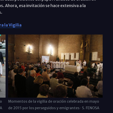
s. Ahora, esa invitación se hace extensiva a la
s.
a la Vigilia
yo
Momentos de la vigilia de oración celebrada en mayo
SA
de 2015 por los perseguidos y emigrantes · S. FENOSA