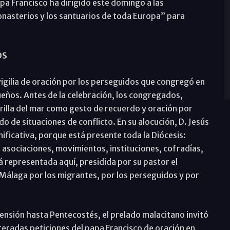
pa Francisco ha dirigido este domingo a las
onasterios y los santuarios de toda Europa” para
OS
vigilia de oración por los perseguidos que congregó en
ueños. Antes de la celebración, los congregados,
orilla del mar como gesto de recuerdo y oración por
 de situaciones de conflicto. En su alocución, D. Jesús
ificativa, porque está presente toda la Diócesis:
s asociaciones, movimientos, instituciones, cofradías,
 representada aquí, presidida por su pastor el
e Málaga por los migrantes, por los perseguidos y por
censión hasta Pentecostés, el prelado malacitano invitó
iteradas peticiones del papa Francisco de oración en