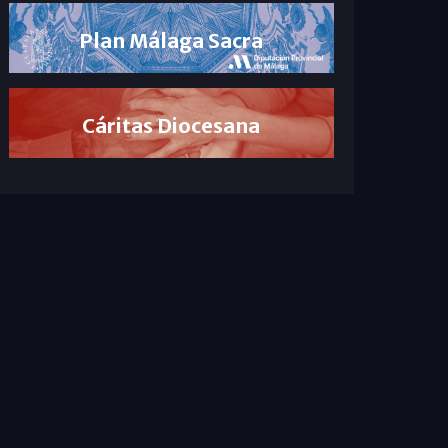
Plan Málaga Sacra
Cáritas Diocesana