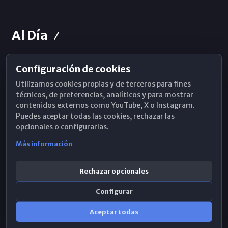
Al Día
Configuración de cookies
Horarios de Misa
Utilizamos cookies propias y de terceros para fines
Hemeroteca
técnicos, de preferencias, analíticos y para mostrar
contenidos externos como YouTube, X o Instagram.
WhatsApp
Puedes aceptar todas las cookies, rechazar las
opcionales o configurarlas.
Más información
Rechazar opcionales
Configurar
Aceptar todas