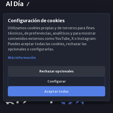
Al Día
Configuración de cookies
Horarios de Misa
Utilizamos cookies propias y de terceros para fines
Hemeroteca
técnicos, de preferencias, analíticos y para mostrar
contenidos externos como YouTube, X o Instagram.
WhatsApp
Puedes aceptar todas las cookies, rechazar las
opcionales o configurarlas.
Más información
Rechazar opcionales
Configurar
Aceptar todas
Consulta IA