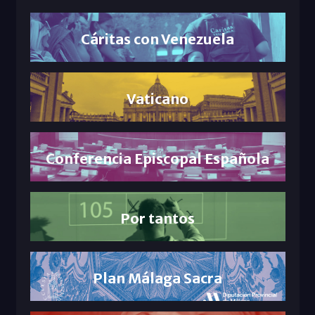
Cáritas con Venezuela
Vaticano
Conferencia Episcopal Española
Por tantos
Plan Málaga Sacra