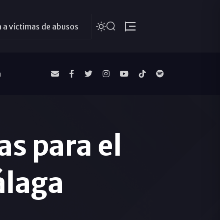
 a víctimas de abusos
a
s para el
álaga