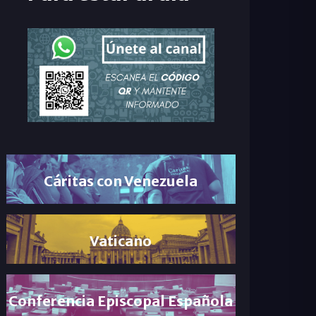
Cáritas con Venezuela
Vaticano
Conferencia Episcopal Española