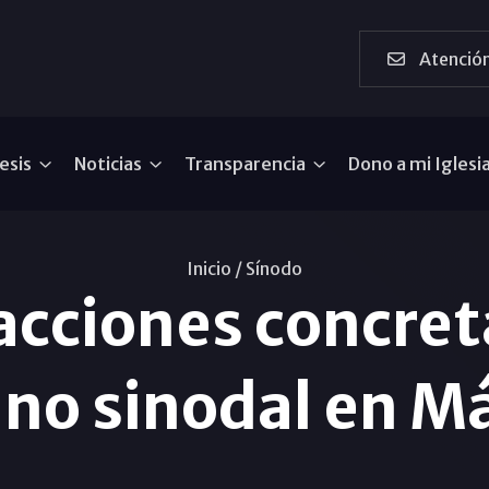
Atención
esis
Noticias
Transparencia
Dono a mi Iglesi
Inicio /
Sínodo
acciones concreta
no sinodal en M