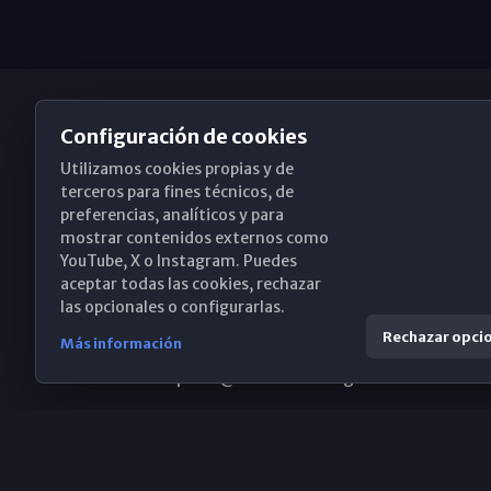
Configuración de cookies
Utilizamos cookies propias y de
Obispado de Málaga
terceros para fines técnicos, de
preferencias, analíticos y para
mostrar contenidos externos como
YouTube, X o Instagram. Puedes
Santa María, 18-20. 29015 Málaga
aceptar todas las cookies, rechazar
las opcionales o configurarlas.
(+34) 952 224 386
Rechazar opci
Más información
obispado@diocesismalaga.es