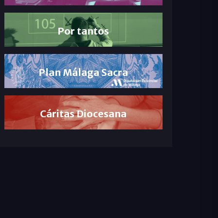
Por tantos
Plan Málaga Sacra
Cáritas Diocesana