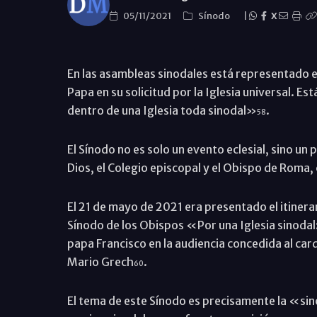
05/11/2021
Sínodo
|
X
En las asambleas sinodales está representado el
Papa en su solicitud por la Iglesia universal. E
dentro de una Iglesia toda sinodal»
.
58
El Sínodo no es solo un evento eclesial, sino un
Dios, el Colegio episcopal y el Obispo de Roma,
El 21 de mayo de 2021 era presentado el itinera
Sínodo de los Obispos «Por una Iglesia sinodal
papa Francisco en la audiencia concedida al car
Mario Grech
.
60
El tema de este Sínodo es precisamente la «sino