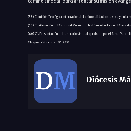
camino sinodal, para afrontar su misión evange
(58) Comisión Teológica Internacional, La sinodalidad en la vida y en la mi
(59) Cf. Alocución del Cardenal Mario Grech al Santo Padre en el Consist
(60) Cf. Presentación del itinerario sinodal aprobado por el Santo Padre 
Obispos. Vaticano 21.05.2021.
Diócesis Má