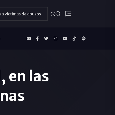
 a víctimas de abusos
a
, en las
anas