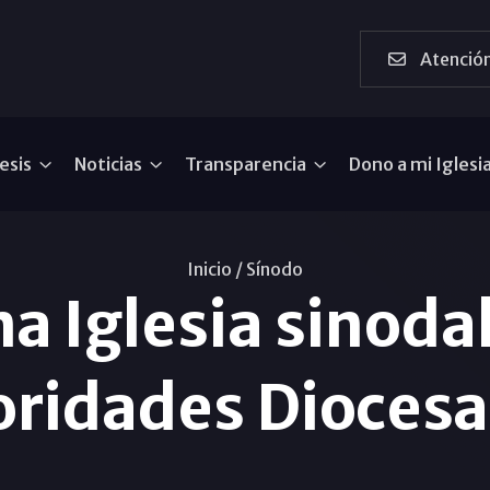
Atención
esis
Noticias
Transparencia
Dono a mi Iglesi
Inicio /
Sínodo
a Iglesia sinodal
oridades Dioces