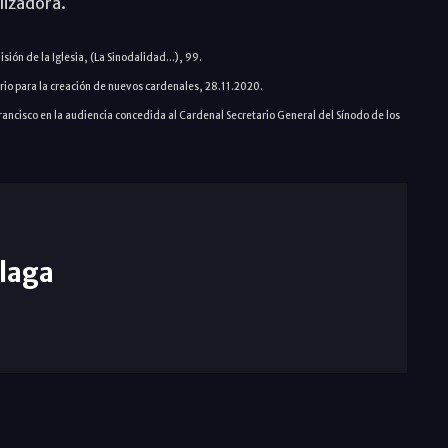
lizadora.
sión de la Iglesia, (La Sinodalidad...), 99.
orio para la creación de nuevos cardenales, 28.11.2020.
Francisco en la audiencia concedida al Cardenal Secretario General del Sínodo de los
laga