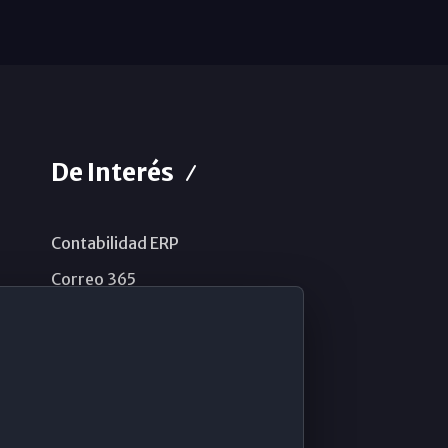
De Interés
Contabilidad ERP
Correo 365
Sistema de información
Aviso legal
Política de privacidad
Política de cookies