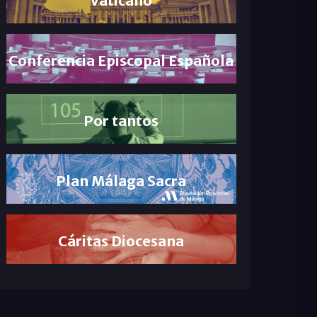
Conferencia Episcopal Española
Por tantos
Plan Málaga Sacra
Cáritas Diocesana