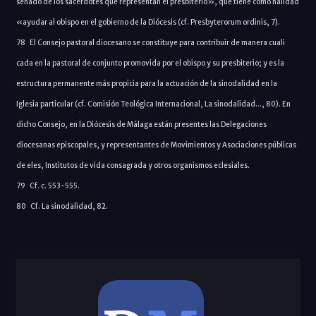
senado de los sacerdotes que representan el presbiterio», que tiene como nalidad
«ayudar al obispo en el gobierno de la Diócesis (cf. Presbyterorum ordinis, 7).
78 El Consejo pastoral diocesano se constituye para contribuir de manera cuali
cada en la pastoral de conjunto promovida por el obispo y su presbiterio; y es la
estructura permanente más propicia para la actuación de la sinodalidad en la
Iglesia particular (cf. Comisión Teológica Internacional, La sinodalidad..., 80). En
dicho Consejo, en la Diócesis de Málaga están presentes las Delegaciones
diocesanas episcopales, y representantes de Movimientos y Asociaciones públicas
de eles, Institutos de vida consagrada y otros organismos eclesiales.
79 Cf. c. 553-555.
80 Cf. La sinodalidad, 82.