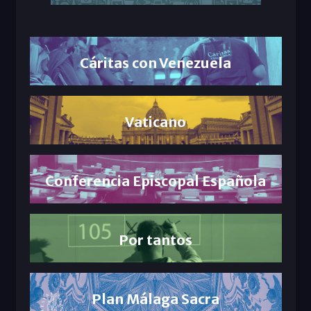
Cáritas con Venezuela
Vaticano
Conferencia Episcopal Española
Por tantos
Plan Málaga Sacra