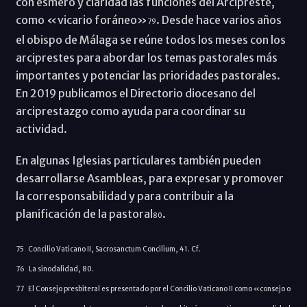
con esmero y claridad las funciones del Arcipreste,
como «vicario foráneo»
. Desde hace varios años
79
el obispo de Málaga se reúne todos los meses con los
arciprestes para abordar los temas pastorales más
importantes y potenciar las prioridades pastorales.
En 2019 publicamos el Directorio diocesano del
arciprestazgo como ayuda para coordinar su
actividad.
En algunas Iglesias particulares también pueden
desarrollarse Asambleas, para expresar y promover
la corresponsabilidad y para contribuir a la
planificación de la pastoral
.
80
75 Concilio Vaticano II, Sacrosanctum Concilium, 41. Cf.
76 La sinodalidad, 80.
77 El Consejo presbiteral es presentado por el Concilio Vaticano II como «consejo o