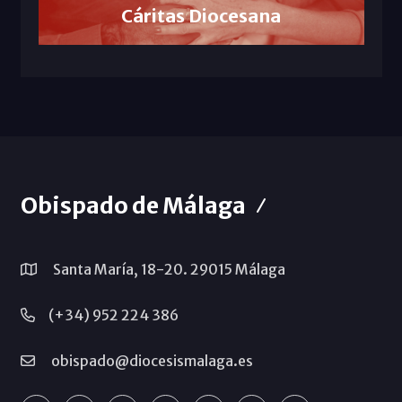
Cáritas Diocesana
Obispado de Málaga
Santa María, 18-20. 29015 Málaga
(+34) 952 224 386
obispado@diocesismalaga.es