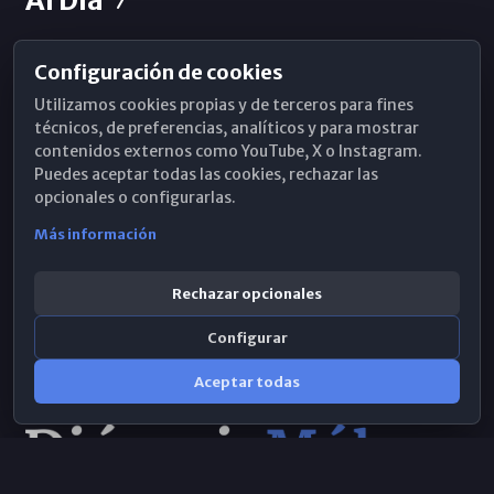
Configuración de cookies
Horarios de Misa
Utilizamos cookies propias y de terceros para fines
Hemeroteca
técnicos, de preferencias, analíticos y para mostrar
contenidos externos como YouTube, X o Instagram.
WhatsApp
Puedes aceptar todas las cookies, rechazar las
opcionales o configurarlas.
Más información
Rechazar opcionales
Configurar
Aceptar todas
Consulta IA
×