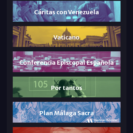
Cáritas con Venezuela
Vaticano
Conferencia Episcopal Española
Por tantos
Plan Málaga Sacra