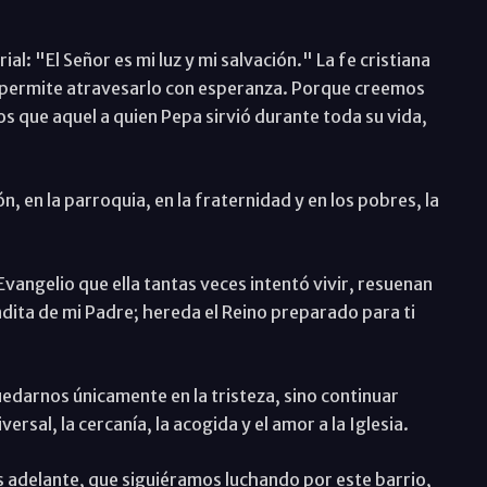
l: "El Señor es mi luz y mi salvación." La fe cristiana
os permite atravesarlo con esperanza. Porque creemos
os que aquel a quien Pepa sirvió durante toda su vida,
, en la parroquia, en la fraternidad y en los pobres, la
vangelio que ella tantas veces intentó vivir, resuenan
dita de mi Padre; hereda el Reino preparado para ti
darnos únicamente en la tristeza, sino continuar
versal, la cercanía, la acogida y el amor a la Iglesia.
os adelante, que siguiéramos luchando por este barrio,