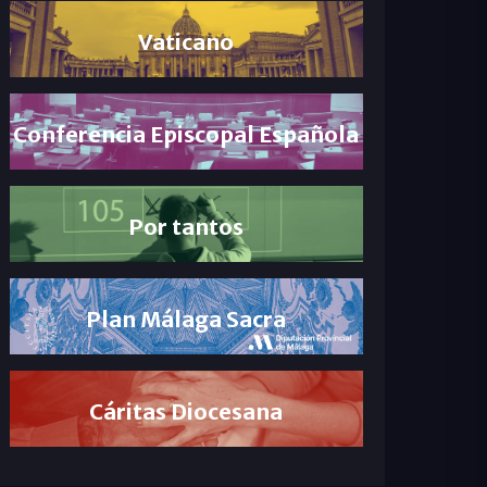
Vaticano
Conferencia Episcopal Española
Por tantos
Plan Málaga Sacra
Cáritas Diocesana