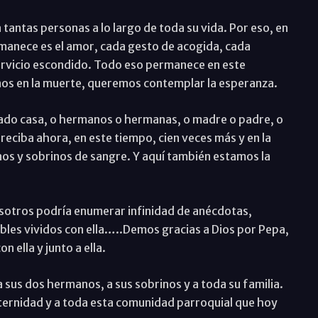
 tantas personas a lo largo de toda su vida. Por eso, en
rmanece es el amor, cada gesto de acogida, cada
ervicio escondido. Todo eso permanece en este
nos en la muerte, queremos contemplar la esperanza.
jado casa, o hermanos o hermanas, o madre o padre, o
o reciba ahora, en este tiempo, cien veces más y en la
nos y sobrinos de sangre. Y aquí también estamos la
osotros podría enumerar infinidad de anécdotas,
les vividos con ella…..Demos gracias a Dios por Pepa,
 ella y junto a ella.
a sus dos hermanos, a sus sobrinos y a toda su familia.
ternidad y a toda esta comunidad parroquial que hoy