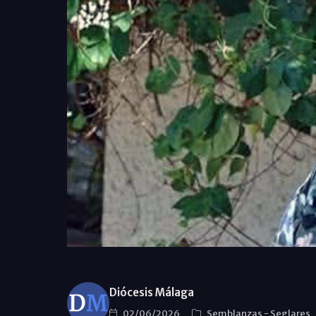
Diócesis Málaga
02/06/2026
Semblanzas
-
Seglares