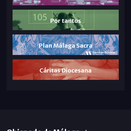
Por tantos
Plan Málaga Sacra
Cáritas Diocesana