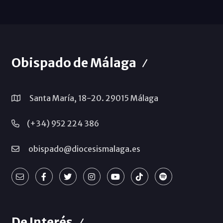
Obispado de Málaga
Santa María, 18-20. 29015 Málaga
(+34) 952 224 386
obispado@diocesismalaga.es
De Interés