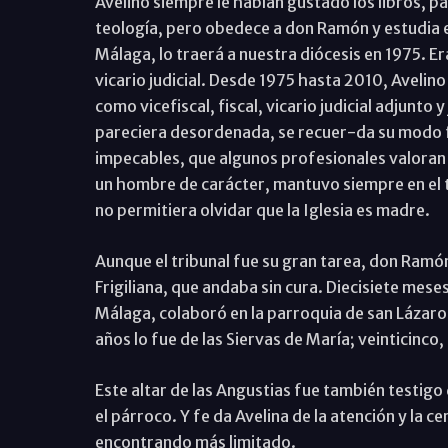
Avelino siempre le habían gustado los libros, p
teología, pero obedece a don Ramón y estudia 
Málaga, lo traerá a nuestra diócesis en 1975. 
vicario judicial. Desde 1975 hasta 2010, Avelino 
como vicefiscal, fiscal, vicario judicial adjun
pareciera desordenada, se recuer-da su modo fi
impecables, que algunos profesionales valoran
un hombre de carácter, mantuvo siempre en el t
no permitiera olvidar que la Iglesia es madre.
Aunque el tribunal fue su gran tarea, don Ramó
Frigiliana, que andaba sin cura. Diecisiete meses 
Málaga, colaboró en la parroquia de san Lázaro,
años lo fue de las Siervas de María; veinticinco,
Este altar de las Angustias fue también testigo 
el párroco. Y fe da Avelina de la atención y la 
encontrando más limitado.