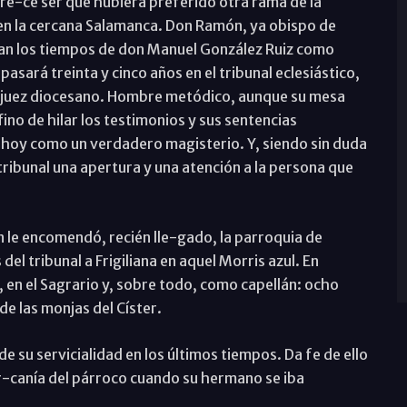
are-ce ser que hubiera preferido otra rama de la
en la cercana Salamanca. Don Ramón, ya obispo de
Eran los tiempos de don Manuel González Ruiz como
pasará treinta y cinco años en el tribunal eclesiástico,
to y juez diocesano. Hombre metódico, aunque su mesa
no de hilar los testimonios y sus sentencias
 hoy como un verdadero magisterio. Y, siendo sin duda
ribunal una apertura y una atención a la persona que
n le encomendó, recién lle-gado, la parroquia de
del tribunal a Frigiliana en aquel Morris azul. En
 en el Sagrario y, sobre todo, como capellán: ocho
 de las monjas del Císter.
de su servicialidad en los últimos tiempos. Da fe de ello
cer-canía del párroco cuando su hermano se iba