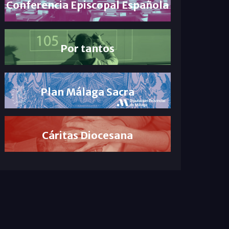
Conferencia Episcopal Española
Por tantos
Plan Málaga Sacra
Cáritas Diocesana