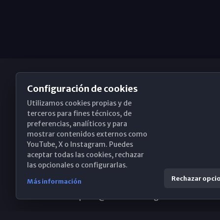
Configuración de cookies
Utilizamos cookies propias y de
Obispado de Málaga
terceros para fines técnicos, de
preferencias, analíticos y para
mostrar contenidos externos como
YouTube, X o Instagram. Puedes
Santa María, 18-20. 29015 Málaga
aceptar todas las cookies, rechazar
las opcionales o configurarlas.
(+34) 952 224 386
Rechazar opci
Más información
obispado@diocesismalaga.es