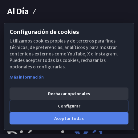
Al Día
Configuración de cookies
Horarios de Misa
Utilizamos cookies propias y de terceros para fines
Hemeroteca
técnicos, de preferencias, analíticos y para mostrar
contenidos externos como YouTube, X o Instagram.
WhatsApp
Puedes aceptar todas las cookies, rechazar las
opcionales o configurarlas.
Más información
Rechazar opcionales
Configurar
Aceptar todas