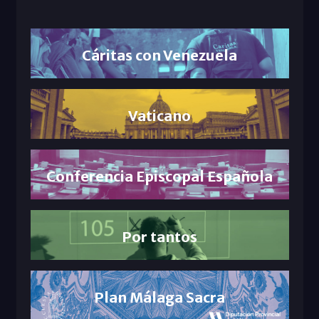
Cáritas con Venezuela
Vaticano
Conferencia Episcopal Española
Por tantos
Plan Málaga Sacra