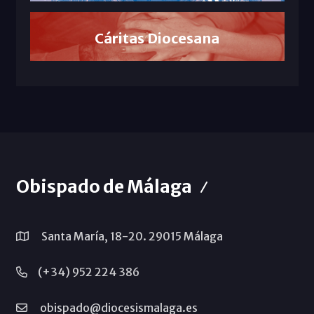
Cáritas Diocesana
Obispado de Málaga
Santa María, 18-20. 29015 Málaga
(+34) 952 224 386
obispado@diocesismalaga.es