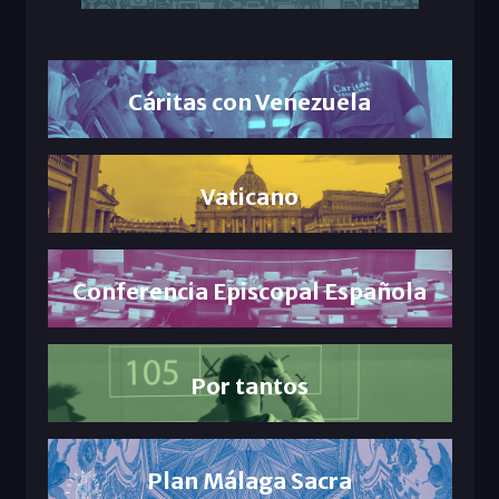
Cáritas con Venezuela
Vaticano
Conferencia Episcopal Española
Por tantos
Plan Málaga Sacra