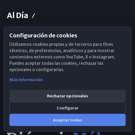
Al Día
Configuración de cookies
Horarios de Misa
Utilizamos cookies propias y de terceros para fines
Hemeroteca
técnicos, de preferencias, analíticos y para mostrar
contenidos externos como YouTube, X o Instagram.
WhatsApp
Puedes aceptar todas las cookies, rechazar las
opcionales o configurarlas.
Más información
Rechazar opcionales
Configurar
Aceptar todas