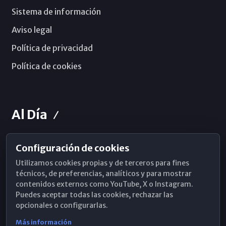
Sistema de información
Aviso legal
Política de privacidad
Política de cookies
Al Día
Configuración de cookies
Horarios de Misa
Utilizamos cookies propias y de terceros para fines
Hemeroteca
técnicos, de preferencias, analíticos y para mostrar
contenidos externos como YouTube, X o Instagram.
WhatsApp
Puedes aceptar todas las cookies, rechazar las
opcionales o configurarlas.
Más información