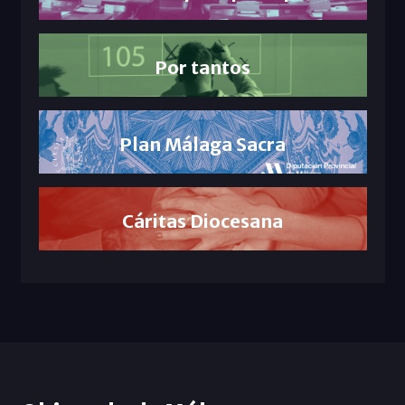
Por tantos
Plan Málaga Sacra
Cáritas Diocesana