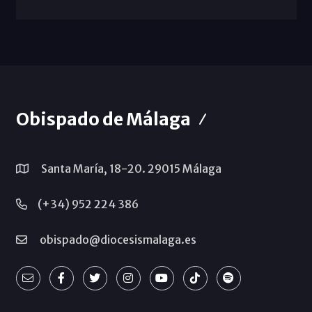
Obispado de Málaga
Santa María, 18-20. 29015 Málaga
(+34) 952 224 386
obispado@diocesismalaga.es